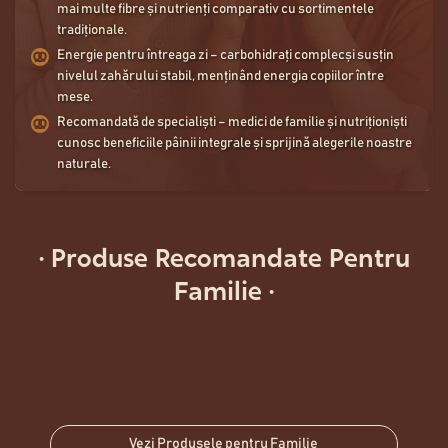
mai multe fibre și nutrienți comparativ cu sortimentele
tradiționale.
Energie pentru întreaga zi – carbohidrați complecși susțin
nivelul zahărului stabil, menținând energia copiilor între
mese.
Recomandată de specialiști – medici de familie și nutriționiști
cunosc beneficiile pâinii integrale și sprijină alegerile noastre
naturale.
· Produse Recomandate Pentru
Familie ·
VINSCHGAUER
36,50
Lei
KARTOFFELBROT
29,50
Lei
BAGUETTE
14,50
Lei
Vezi Produsele pentru Familie