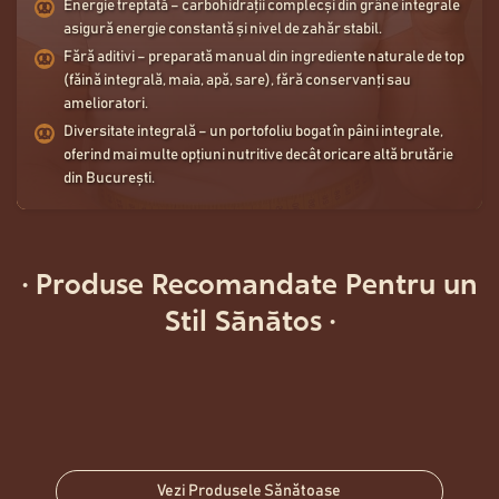
Energie treptată – carbohidrații complecși din grâne integrale
asigură energie constantă și nivel de zahăr stabil.
Fără aditivi – preparată manual din ingrediente naturale de top
(făină integrală, maia, apă, sare), fără conservanți sau
amelioratori.
Diversitate integrală – un portofoliu bogat în pâini integrale,
oferind mai multe opțiuni nutritive decât oricare altă brutărie
din București.
· Produse Recomandate Pentru un
Stil Sănătos ·
ROGGENVOLLKORNBROT
30,00
Lei
KNUSPERSTANGE
15,50
Lei
GLUTENFREIES BROT
32,00
Lei
Vezi Produsele Sănătoase