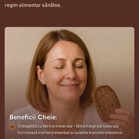
regim alimentar sănătos.
Beneficii Cheie:
Îmbogățită cu fibre și minerale – făina integrală naturală
furnizează nutrienți esențiali și susține tranzitul intestinal.