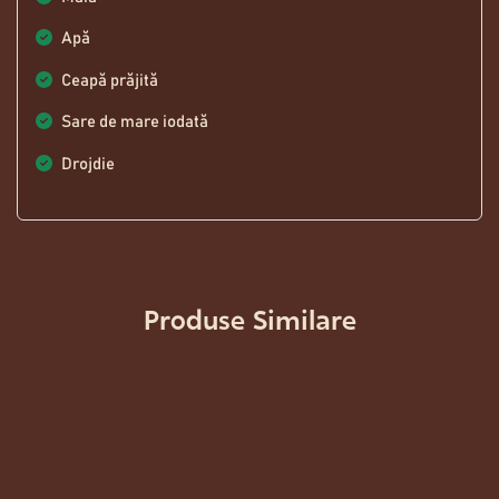
Apă
Ceapă prăjită
Sare de mare iodată
Drojdie
Produse Similare
SIEBENBÜRGER BROT
33,00
Lei
VINSCHGAUER
36,50
Lei