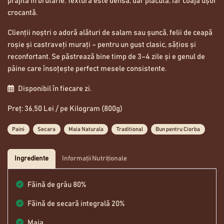
prăjită în brutărie. Textura este densă, dar plăcută, iar coaja ușor
crocantă.
Clienții noștri o adoră alături de salam sau șuncă, felii de ceapă
roșie și castraveți murați – pentru un gust clasic, sățios și
reconfortant. Se păstrează bine timp de 3–4 zile și e genul de
pâine care însoțește perfect mesele consistente.
Disponibil în fiecare zi.
Preț: 36,50 Lei / pe Kilogram (800g)
Paini
Secara
Maia Naturala
Traditional
Bun pentru Ciorba
Ingrediente
Informații Nutriționale
Făină de grâu 80%
Făină de secară integrală 20%
Maia