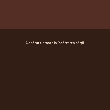
FRANKENLAIB
33,00
Lei
Hartă Locații
A apărut o eroare la încărcarea hărții.